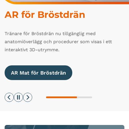
NEW: Augmented 
AR för Bröstdrän
AR för Kateterisering
Reality
Tränare för Bröstdrän nu tillgänglig med
Manliga och Kvinnliga Kateteriseringstränare, nu
anatomiöverlägg och procedurer som visas i ett
med Augmented Reality Mats.
Augmented Reality har kommit till Limbs & Things-
interaktivt 3D-utrymme.
produkter
AR Mats för Kateterisering
AR Mat för Bröstdrän
AR för Lumbalpunktion
Pause
Previous
Next