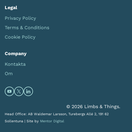
Legal
Privacy Policy
Terms & Conditions
Cookie Policy
Company
Kontakta
Om
Open https://www.youtube.com/channel/UC0itF4ElHp
Open https://twitter.com/limbsandthings1 (opens
Open https://www.linkedin.com/company/lim
© 2026 Limbs & Things.
Head Office: AB Waldemar Larsson, Turebergs Allé 2, 191 62
Sollentuna |
Site by
Mentor Digital