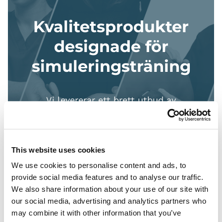
Kvalitetsprodukter
designade för
simuleringsträning
Vi levererar ett brett utbud av
produkter från olika tillverkare,
inklusive Limbs & Things, Laerdal och
Somso. Alla våra utvalda tillverkare
This website uses cookies
tillhandahåller högkvalitativa och
We use cookies to personalise content and ads, to
provide social media features and to analyse our traffic.
anatomiskt exakta produkter som
We also share information about your use of our site with
täcker en mängd olika procedurer.
our social media, advertising and analytics partners who
may combine it with other information that you’ve