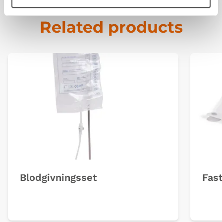
Related products
Blodgivningsset
Fas